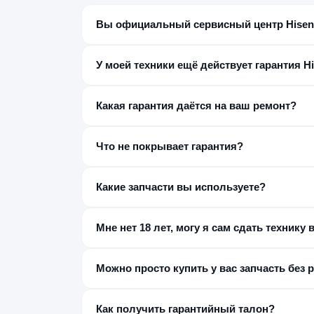
Вы официальный сервисный центр Hisen
Нет. Мы независимый постгарантийный сервис 
заводской гарантии и даём собственную гаран
У моей техники ещё действует гарантия H
Можно, но обращение к нам, скорее всего, пре
заводской брак, сначала стоит обратиться в 
Какая гарантия даётся на ваш ремонт?
честно подскажем это на диагностике.
От нескольких месяцев до 12, в зависимости о
который вы получаете вместе с устройством.
Что не покрывает гарантия?
Новые повреждения и попадание влаги после р
неисправности, не связанные с тем, что мы чи
Какие запчасти вы используете?
Оригинальные, если можем их получить как не
Всегда предупреждаем о выборе до начала рем
Мне нет 18 лет, могу я сам сдать технику 
Нет, заказ-наряд оформляется только с совер
другой законный представитель — либо оформит
Можно просто купить у вас запчасть без 
Нет, детали в розницу мы не продаём — устана
гарантировать и деталь, и качество установки.
Как получить гарантийный талон?