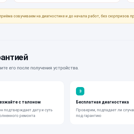
приёма озвучиваем на диагностике и до начала работ, без сюрпризов п
рантией
ите его после получения устройства.
3
езжайте с талоном
Бесплатная диагностика
н подтверждает дату и суть
Проверим, подпадает ли случа
олненного ремонта
под гарантию