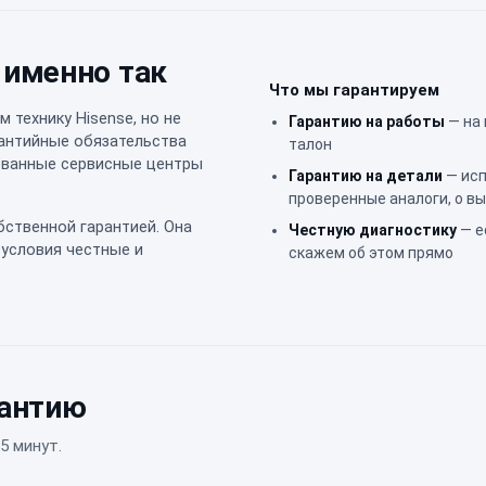
 именно так
Что мы гарантируем
 технику Hisense, но не
Гарантию на работы
— на
рантийные обязательства
талон
зованные сервисные центры
Гарантию на детали
— исп
проверенные аналоги, о в
бственной гарантией. Она
Честную диагностику
— е
 условия честные и
скажем об этом прямо
рантию
5 минут.