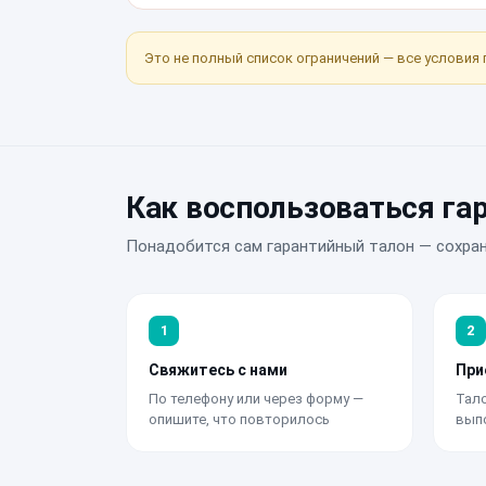
Это не полный список ограничений — все условия 
Как воспользоваться га
Понадобится сам гарантийный талон — сохран
1
2
Свяжитесь с нами
При
По телефону или через форму —
Тало
опишите, что повторилось
вып