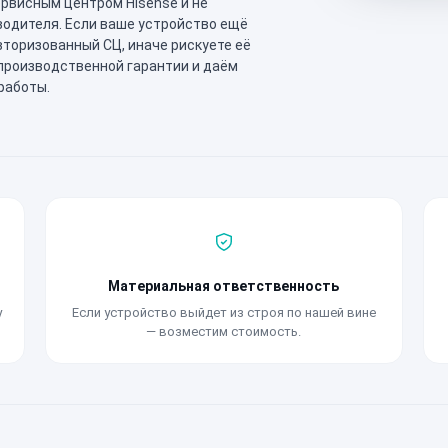
рвисным центром Hisense и не
водителя. Если ваше устройство ещё
вторизованный СЦ, иначе рискуете её
производственной гарантии и даём
работы.
Материальная ответственность
у
Если устройство выйдет из строя по нашей вине
— возместим стоимость.