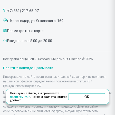
Прайс-лист
Мониторов
+7 (861) 217-65-97
Срочный ремонт
Холодильников
г. Краснодар, ул. Янковского, 169
Доставка и способы оплаты
Микроволновых печей
Посмотреть на карте
Диагностика
Морозильных шкафов
Ежедневно с 8:00 до 20:00
Контакты
Саундбаров
Стиральных машин
Все права защищены. Сервисный ремонт Hisense © 2026
Проекторов
Политика конфиденциальности
Информация на сайте носит ознакомительный характер и не является
публичной офертой, определяемой положениями статьи 437
Гражданского кодекса РФ.
Мы специализируемся на обслуживании и ремонте техники Hisense, но не
Пользуясь сайтом, вы принимаете
ОК
политику куки
. Так наш сайт становится
являемся их официальным представителем. Предоставляем
удобнее
профессиональные услуги после истечения гарантии, а также
осуществляем диагностику и наладку продукции. Цены на сайте
ориентировочные и не являются офертой, актуальную стоимость