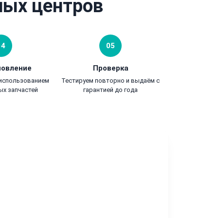
ных центров
04
05
новление
Проверка
 использованием
Тестируем повторно и выдаём с
ых запчастей
гарантией до года