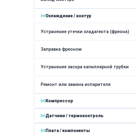
Охлаждение / контур
Устранение утечки хладагента (фреона)
Заправка фреоном
Устранение засора капиллярной трубки
Ремонт или замена испарителя
Компрессор
Датчики / термоконтроль
Замена компрессора
Плата / компоненты
Замена терморегулятора (термостата)