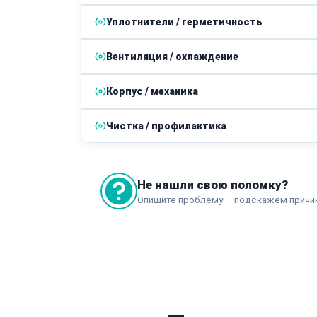
Уплотнители / герметичность
Ремонт или замена пускового реле
Замена датчика температуры
Вентиляция / охлаждение
Замена уплотнителя двери
Ремонт электронного модуля управления
Корпус / механика
Замена вентилятора системы охлаждения
Чистка / профилактика
Устранение шума или вибрации
Чистка конденсатора
Не нашли свою поломку?
Опишите проблему — подскажем причи