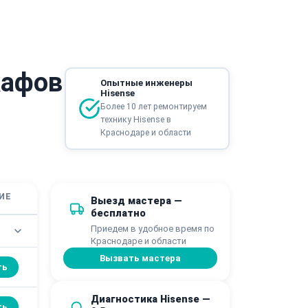
кафов
Опытные инженеры
Hisense
Более 10 лет ремонтируем
технику Hisense в
Краснодаре и области
ИЕ
Выезд мастера —
бесплатно
Приедем в удобное время по
Краснодаре и области
Вызвать мастера
ть
Диагностика Hisense —
ть