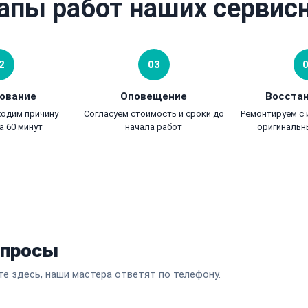
апы работ наших сервис
2
03
ование
Оповещение
Восста
ходим причину
Согласуем стоимость и сроки до
Ремонтируем с
а 60 минут
начала работ
оригинальн
опросы
те здесь, наши мастера ответят по телефону.