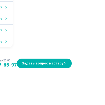
га
га
га
га
до 20:00
Задать вопрос мастеру
7-65-97