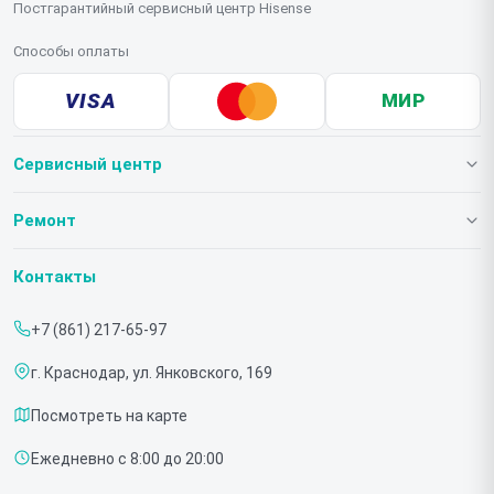
Постгарантийный сервисный центр Hisense
Способы оплаты
VISA
МИР
Сервисный центр
О нашем сервисе
Ремонт
Гарантия
Телевизоров
Контакты
Прайс-лист
Мониторов
+7 (861) 217-65-97
Срочный ремонт
Холодильников
г. Краснодар, ул. Янковского, 169
Доставка и способы оплаты
Микроволновых печей
Посмотреть на карте
Диагностика
Морозильных шкафов
Ежедневно с 8:00 до 20:00
Контакты
Саундбаров